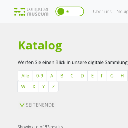
Über uns
Neuig
☀️
Katalog
Werfen Sie einen Blick in unsere digitale Sammlung
Alle
0-9
A
B
C
D
E
F
G
H
W
X
Y
Z
SEITENENDE
Showing
to
of
53
results