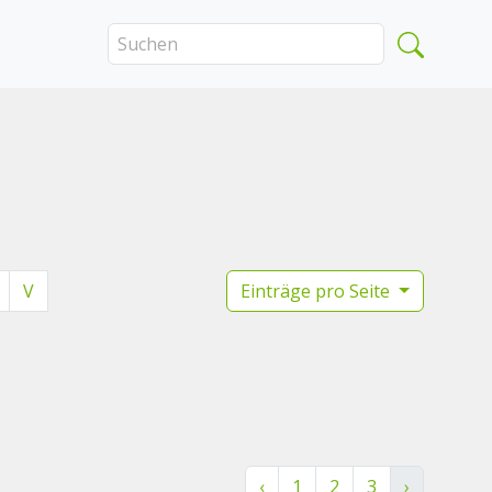
V
Einträge pro Seite
‹
1
2
3
›