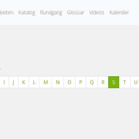
keiten
Katalog
Rundgang
Glossar
Videos
Kalender
.
I
J
K
L
M
N
O
P
Q
R
S
T
U