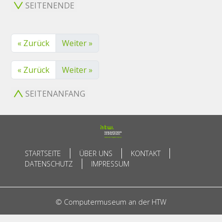
SEITENENDE
« Zurück
Weiter »
« Zurück
Weiter »
SEITENANFANG
STARTSEITE
ÜBER UNS
KONTAKT
DATENSCHUTZ
IMPRESSUM
© Computermuseum an der HTW