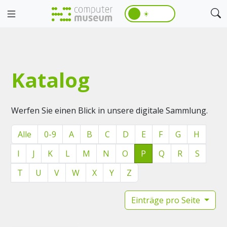
☀️
Katalog
Werfen Sie einen Blick in unsere digitale Sammlung.
Alle
0-9
A
B
C
D
E
F
G
H
I
J
K
L
M
N
O
P
Q
R
S
T
U
V
W
X
Y
Z
Einträge pro Seite