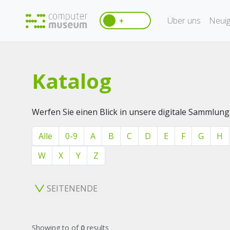
Über uns
Neuig
☀️
Katalog
Werfen Sie einen Blick in unsere digitale Sammlung
Alle
0-9
A
B
C
D
E
F
G
H
W
X
Y
Z
SEITENENDE
Showing
to
of
0
results