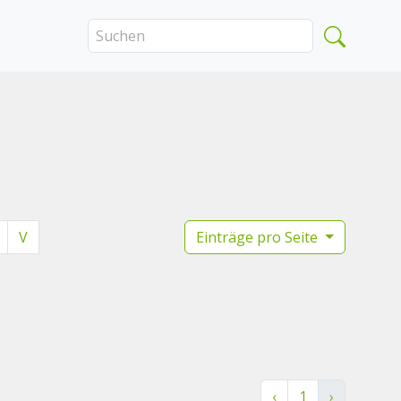
V
Einträge pro Seite
‹
1
›