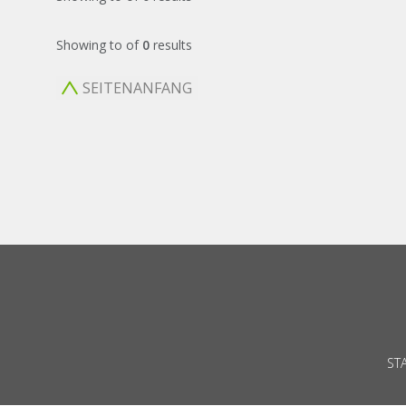
Showing
to
of
0
results
SEITENANFANG
ST