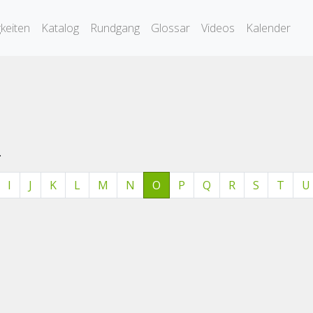
keiten
Katalog
Rundgang
Glossar
Videos
Kalender
.
I
J
K
L
M
N
O
P
Q
R
S
T
U