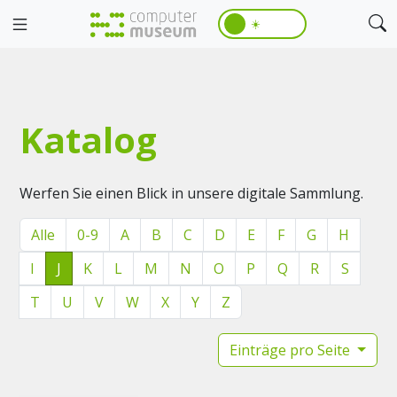
☀️
Katalog
Werfen Sie einen Blick in unsere digitale Sammlung.
Alle
0-9
A
B
C
D
E
F
G
H
I
J
K
L
M
N
O
P
Q
R
S
T
U
V
W
X
Y
Z
Einträge pro Seite