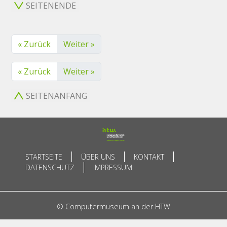
SEITENENDE
« Zurück
Weiter »
« Zurück
Weiter »
SEITENANFANG
STARTSEITE
ÜBER UNS
KONTAKT
DATENSCHUTZ
IMPRESSUM
© Computermuseum an der HTW