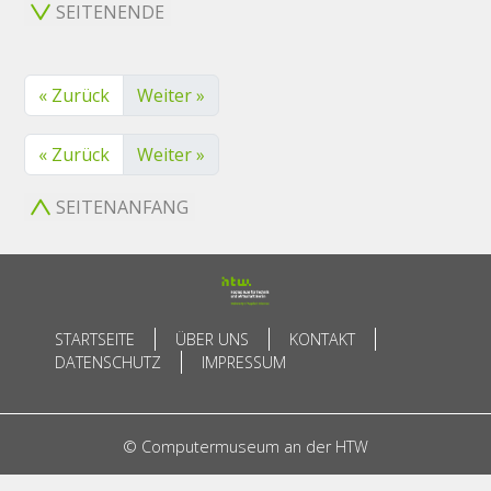
SEITENENDE
« Zurück
Weiter »
« Zurück
Weiter »
SEITENANFANG
STARTSEITE
ÜBER UNS
KONTAKT
DATENSCHUTZ
IMPRESSUM
© Computermuseum an der HTW