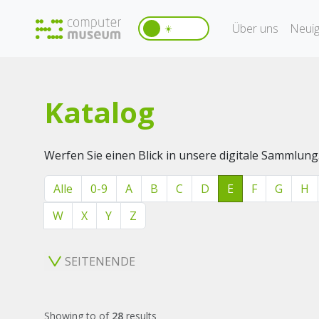
Über uns
Neuig
☀️
Katalog
Werfen Sie einen Blick in unsere digitale Sammlung
Alle
0-9
A
B
C
D
E
F
G
H
W
X
Y
Z
SEITENENDE
Showing
to
of
28
results