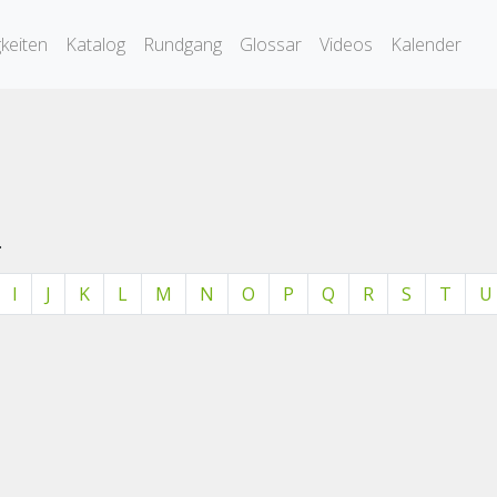
keiten
Katalog
Rundgang
Glossar
Videos
Kalender
.
I
J
K
L
M
N
O
P
Q
R
S
T
U