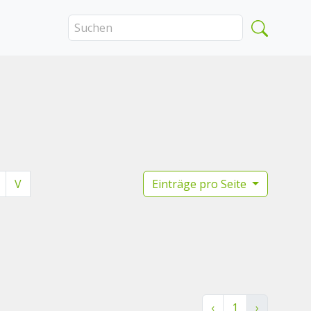
V
Einträge pro Seite
‹
1
›