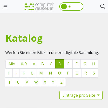
☀️
Katalog
Werfen Sie einen Blick in unsere digitale Sammlung.
Alle
0-9
A
B
C
D
E
F
G
H
I
J
K
L
M
N
O
P
Q
R
S
T
U
V
W
X
Y
Z
Einträge pro Seite