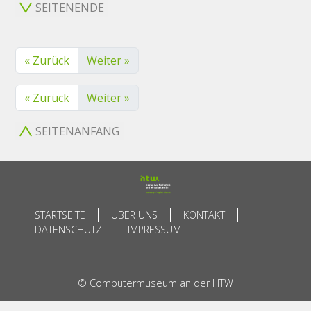
SEITENENDE
« Zurück
Weiter »
« Zurück
Weiter »
SEITENANFANG
STARTSEITE
ÜBER UNS
KONTAKT
DATENSCHUTZ
IMPRESSUM
© Computermuseum an der HTW