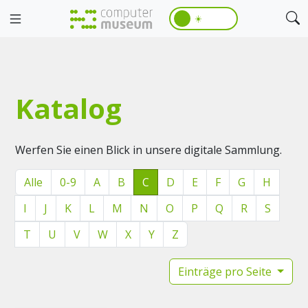
☀️
Katalog
Werfen Sie einen Blick in unsere digitale Sammlung.
Alle
0-9
A
B
C
D
E
F
G
H
I
J
K
L
M
N
O
P
Q
R
S
T
U
V
W
X
Y
Z
Einträge pro Seite