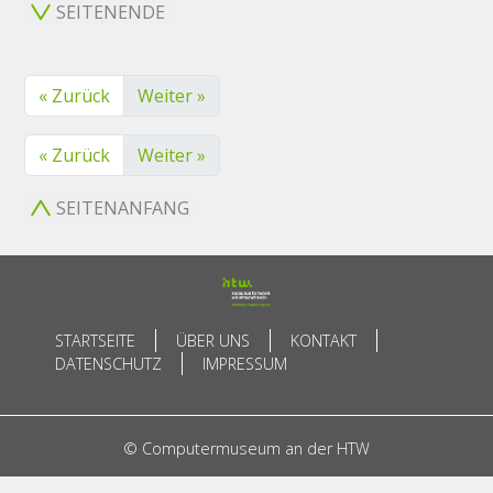
SEITENENDE
« Zurück
Weiter »
« Zurück
Weiter »
SEITENANFANG
STARTSEITE
ÜBER UNS
KONTAKT
DATENSCHUTZ
IMPRESSUM
© Computermuseum an der HTW