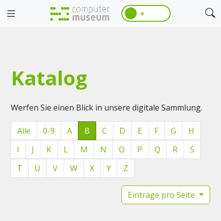
☀️
Katalog
Werfen Sie einen Blick in unsere digitale Sammlung.
Alle
0-9
A
B
C
D
E
F
G
H
I
J
K
L
M
N
O
P
Q
R
S
T
U
V
W
X
Y
Z
Einträge pro Seite