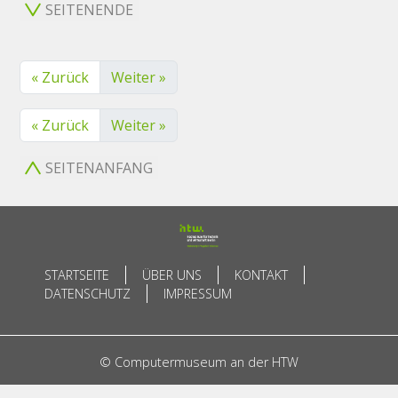
SEITENENDE
« Zurück
Weiter »
« Zurück
Weiter »
SEITENANFANG
STARTSEITE
ÜBER UNS
KONTAKT
DATENSCHUTZ
IMPRESSUM
© Computermuseum an der HTW