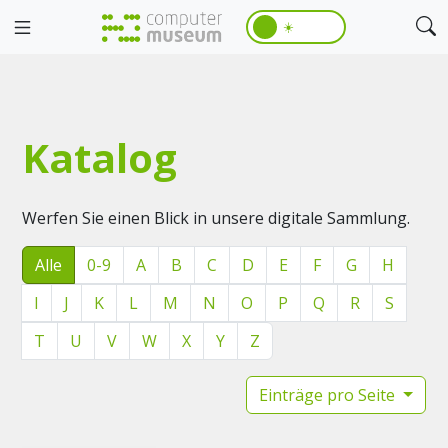
☀️
Katalog
Werfen Sie einen Blick in unsere digitale Sammlung.
Alle
0-9
A
B
C
D
E
F
G
H
I
J
K
L
M
N
O
P
Q
R
S
T
U
V
W
X
Y
Z
Einträge pro Seite