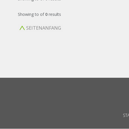
Showing
to
of
0
results
SEITENANFANG
ST