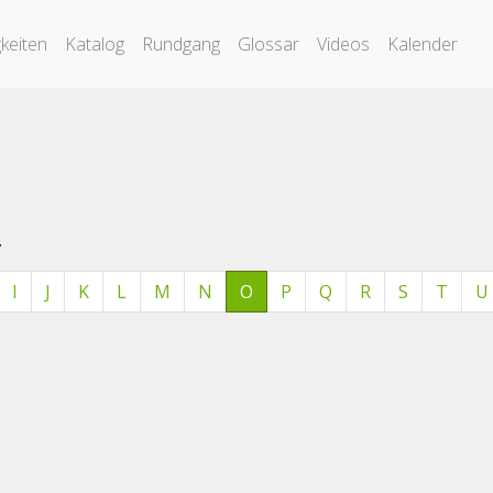
keiten
Katalog
Rundgang
Glossar
Videos
Kalender
.
I
J
K
L
M
N
O
P
Q
R
S
T
U