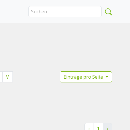
V
Einträge pro Seite
‹
1
›