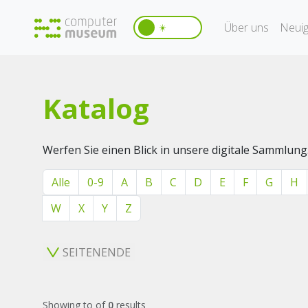
Über uns
Neuig
☀️
Katalog
Werfen Sie einen Blick in unsere digitale Sammlung
Alle
0-9
A
B
C
D
E
F
G
H
W
X
Y
Z
SEITENENDE
Showing
to
of
0
results