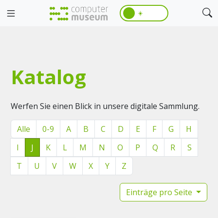
☀️
Katalog
Werfen Sie einen Blick in unsere digitale Sammlung.
Alle
0-9
A
B
C
D
E
F
G
H
I
J
K
L
M
N
O
P
Q
R
S
T
U
V
W
X
Y
Z
Einträge pro Seite