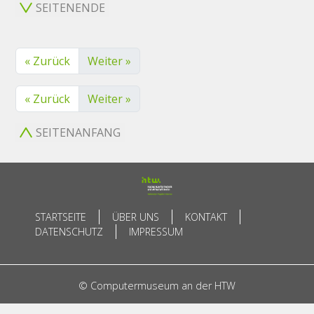
SEITENENDE
« Zurück
Weiter »
« Zurück
Weiter »
SEITENANFANG
STARTSEITE
ÜBER UNS
KONTAKT
DATENSCHUTZ
IMPRESSUM
© Computermuseum an der HTW