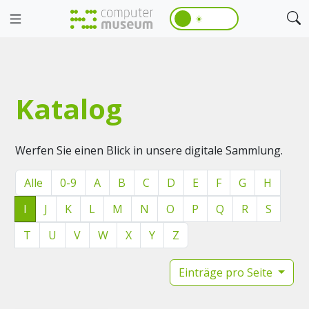
☀️
Katalog
Werfen Sie einen Blick in unsere digitale Sammlung.
Alle
0-9
A
B
C
D
E
F
G
H
I
J
K
L
M
N
O
P
Q
R
S
T
U
V
W
X
Y
Z
Einträge pro Seite