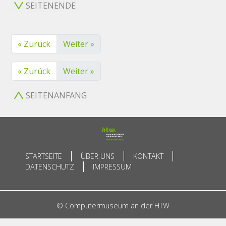
SEITENENDE
« Zurück
Weiter »
« Zurück
Weiter »
SEITENANFANG
STARTSEITE
ÜBER UNS
KONTAKT
DATENSCHUTZ
IMPRESSUM
© Computermuseum an der HTW