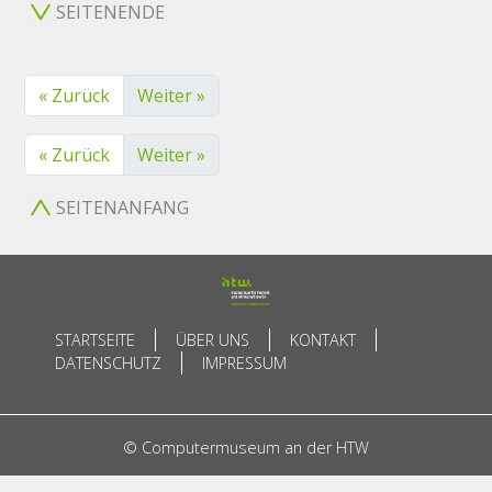
SEITENENDE
« Zurück
Weiter »
« Zurück
Weiter »
SEITENANFANG
STARTSEITE
ÜBER UNS
KONTAKT
DATENSCHUTZ
IMPRESSUM
© Computermuseum an der HTW