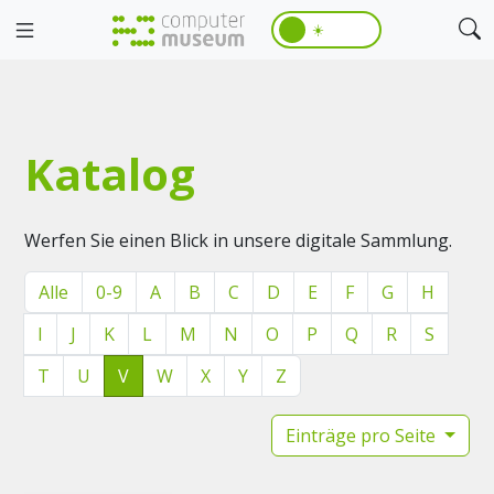
☀️
Katalog
Werfen Sie einen Blick in unsere digitale Sammlung.
Alle
0-9
A
B
C
D
E
F
G
H
I
J
K
L
M
N
O
P
Q
R
S
T
U
V
W
X
Y
Z
Einträge pro Seite