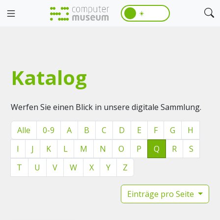
☀️
Katalog
Werfen Sie einen Blick in unsere digitale Sammlung.
Alle
0-9
A
B
C
D
E
F
G
H
I
J
K
L
M
N
O
P
Q
R
S
T
U
V
W
X
Y
Z
Einträge pro Seite