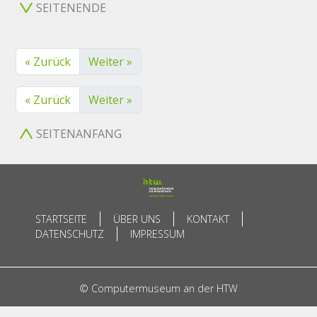
SEITENENDE
« Zurück
Weiter »
« Zurück
Weiter »
SEITENANFANG
STARTSEITE
ÜBER UNS
KONTAKT
DATENSCHUTZ
IMPRESSUM
© Computermuseum an der HTW