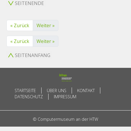
SEITENENDE
« Zurück
Weiter »
« Zurück
Weiter »
SEITENANFANG
STARTSEITE
ÜBER UNS
KONTAKT
DATENSCHUTZ
IMPRESSUM
© Computermuseum an der HTW