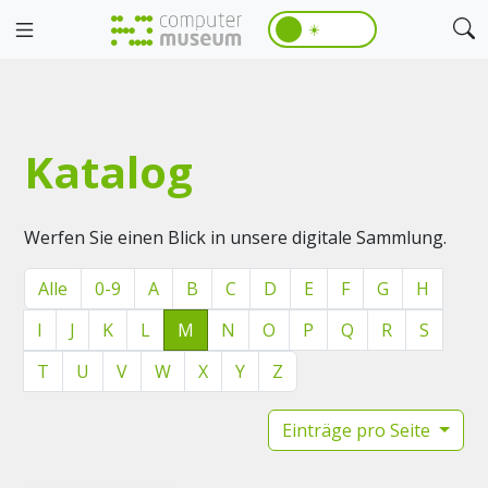
☀️
Katalog
Werfen Sie einen Blick in unsere digitale Sammlung.
Alle
0-9
A
B
C
D
E
F
G
H
I
J
K
L
M
N
O
P
Q
R
S
T
U
V
W
X
Y
Z
Einträge pro Seite