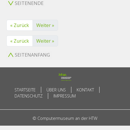
SEITENENDE
« Zurück
Weiter »
« Zurück
Weiter »
SEITENANFANG
STARTSEITE
ÜBER UNS
KONTAKT
DATENSCHUTZ
IMPRESSUM
© Computermuseum an der HTW