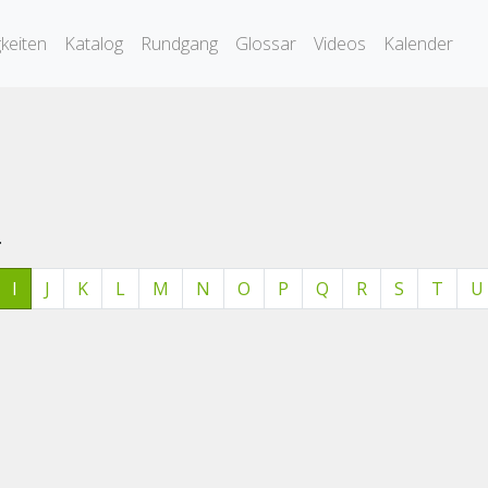
keiten
Katalog
Rundgang
Glossar
Videos
Kalender
.
I
J
K
L
M
N
O
P
Q
R
S
T
U