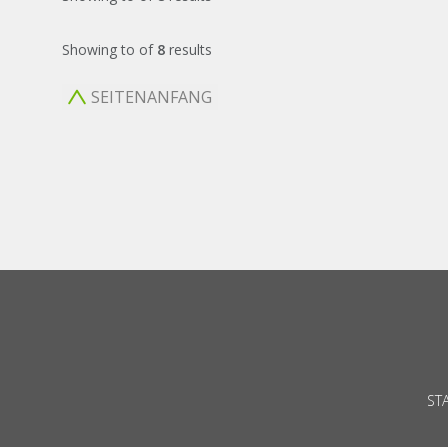
Showing
to
of
8
results
SEITENANFANG
ST