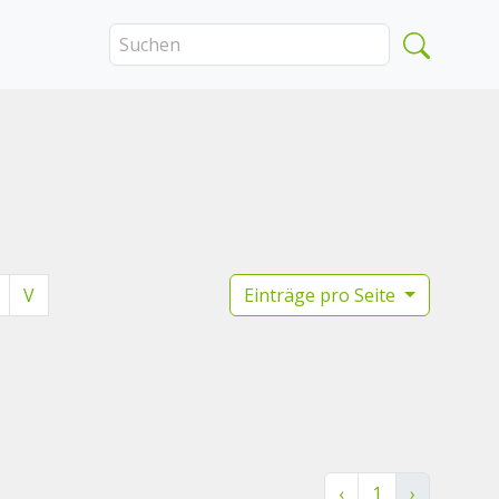
V
Einträge pro Seite
‹
1
›