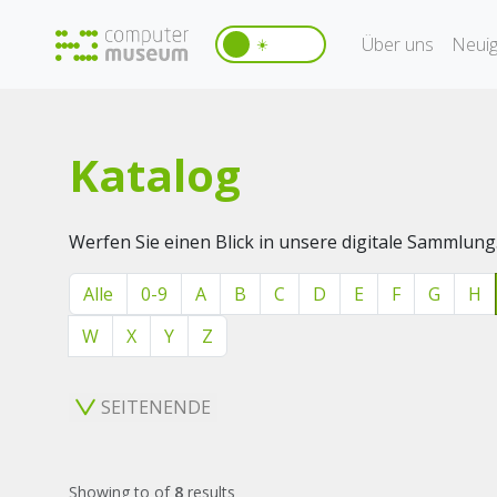
Über uns
Neuig
☀️
Katalog
Werfen Sie einen Blick in unsere digitale Sammlung
Alle
0-9
A
B
C
D
E
F
G
H
W
X
Y
Z
SEITENENDE
Showing
to
of
8
results