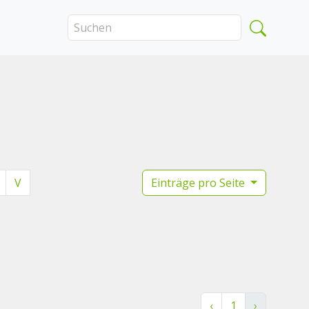
V
Einträge pro Seite
‹
1
›