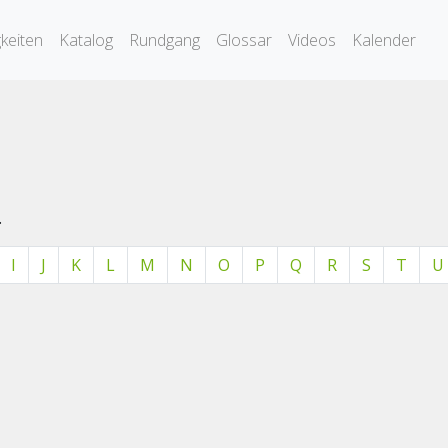
keiten
Katalog
Rundgang
Glossar
Videos
Kalender
.
I
J
K
L
M
N
O
P
Q
R
S
T
U