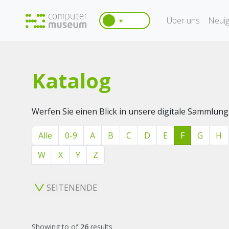
Über uns
Neuig
☀️
Katalog
Werfen Sie einen Blick in unsere digitale Sammlung
Alle
0-9
A
B
C
D
E
F
G
H
W
X
Y
Z
SEITENENDE
Showing
to
of
26
results