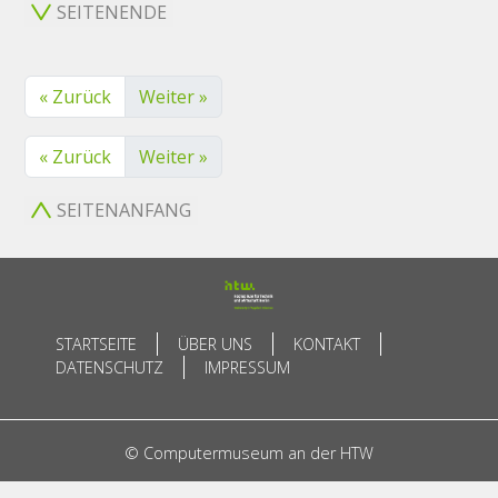
SEITENENDE
« Zurück
Weiter »
« Zurück
Weiter »
SEITENANFANG
STARTSEITE
ÜBER UNS
KONTAKT
DATENSCHUTZ
IMPRESSUM
© Computermuseum an der HTW