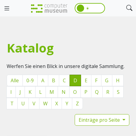
☀️
Katalog
Werfen Sie einen Blick in unsere digitale Sammlung.
Alle
0-9
A
B
C
D
E
F
G
H
I
J
K
L
M
N
O
P
Q
R
S
T
U
V
W
X
Y
Z
Einträge pro Seite