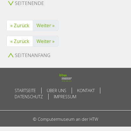
SEITENENDE
« Zurück
Weiter »
« Zurück
Weiter »
SEITENANFANG
STARTSEITE
ÜBER UNS
KONTAKT
DATENSCHUTZ
IMPRESSUM
© Computermuseum an der HTW