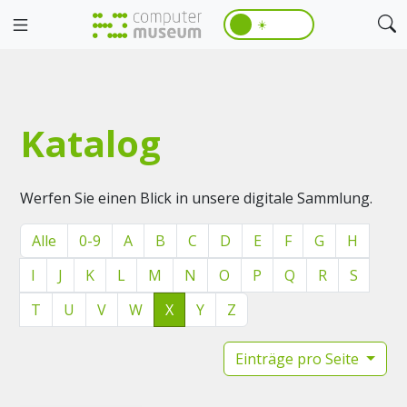
☀️
Katalog
Werfen Sie einen Blick in unsere digitale Sammlung.
Alle
0-9
A
B
C
D
E
F
G
H
I
J
K
L
M
N
O
P
Q
R
S
T
U
V
W
X
Y
Z
Einträge pro Seite