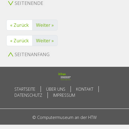
SEITENENDE
« Zurück
Weiter »
« Zurück
Weiter »
SEITENANFANG
STARTSEITE
ÜBER UNS
KONTAKT
DATENSCHUTZ
IMPRESSUM
© Computermuseum an der HTW