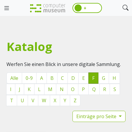
☀️
Katalog
Werfen Sie einen Blick in unsere digitale Sammlung.
Alle
0-9
A
B
C
D
E
F
G
H
I
J
K
L
M
N
O
P
Q
R
S
T
U
V
W
X
Y
Z
Einträge pro Seite