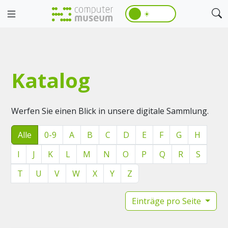
☀️
Katalog
Werfen Sie einen Blick in unsere digitale Sammlung.
Alle
0-9
A
B
C
D
E
F
G
H
I
J
K
L
M
N
O
P
Q
R
S
T
U
V
W
X
Y
Z
Einträge pro Seite