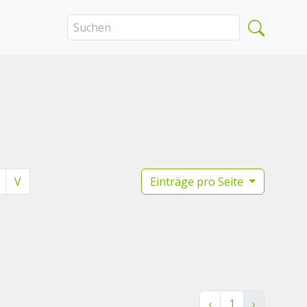
V
Einträge pro Seite
‹
1
›