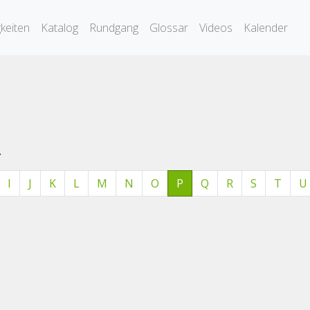
keiten
Katalog
Rundgang
Glossar
Videos
Kalender
.
I
J
K
L
M
N
O
P
Q
R
S
T
U