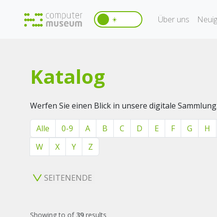
Über uns
Neuig
☀️
Katalog
Werfen Sie einen Blick in unsere digitale Sammlung
Alle
0-9
A
B
C
D
E
F
G
H
W
X
Y
Z
SEITENENDE
Showing
to
of
39
results