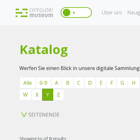
Über uns
Neuig
☀️
Katalog
Werfen Sie einen Blick in unsere digitale Sammlung
Alle
0-9
A
B
C
D
E
F
G
H
W
X
Y
Z
SEITENENDE
Showing
to
of
0
results