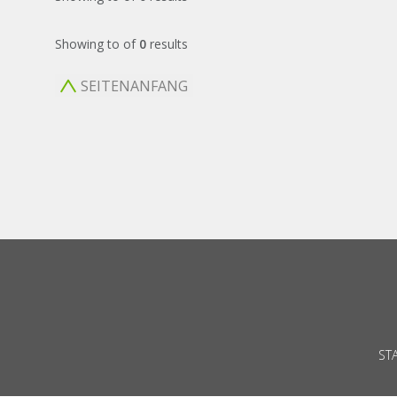
Showing
to
of
0
results
SEITENANFANG
ST