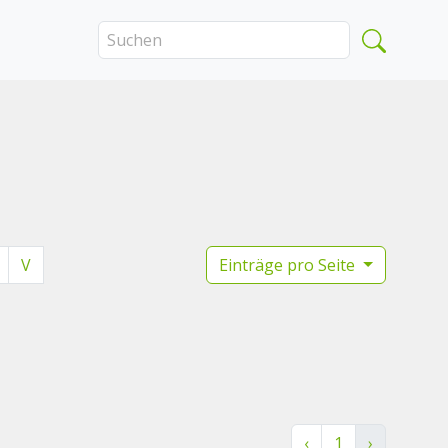
V
Einträge pro Seite
‹
1
›