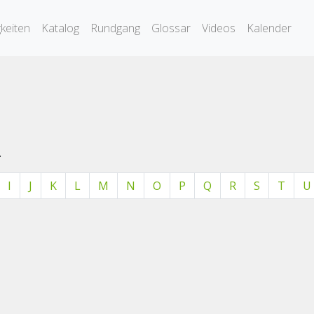
keiten
Katalog
Rundgang
Glossar
Videos
Kalender
.
I
J
K
L
M
N
O
P
Q
R
S
T
U