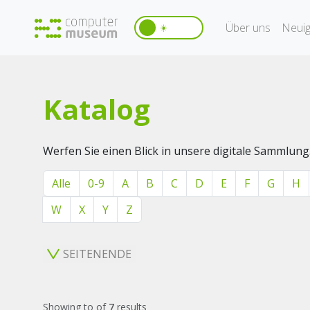
Über uns
Neuig
☀️
Katalog
Werfen Sie einen Blick in unsere digitale Sammlung
Alle
0-9
A
B
C
D
E
F
G
H
W
X
Y
Z
SEITENENDE
Showing
to
of
7
results