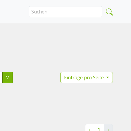
V
Einträge pro Seite
‹
1
›