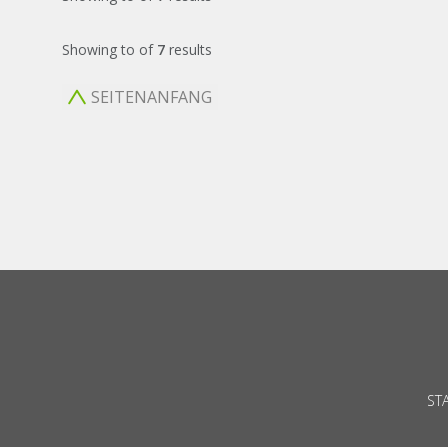
Showing
to
of
7
results
SEITENANFANG
ST