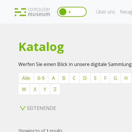
Über uns
Neuig
☀️
Katalog
Werfen Sie einen Blick in unsere digitale Sammlung
Alle
0-9
A
B
C
D
E
F
G
H
W
X
Y
Z
SEITENENDE
Showing
to
of
1
results