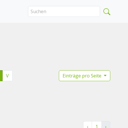
V
Einträge pro Seite
‹
1
›