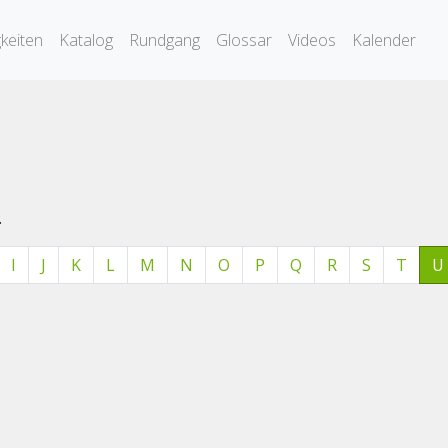
keiten
Katalog
Rundgang
Glossar
Videos
Kalender
.
I
J
K
L
M
N
O
P
Q
R
S
T
U