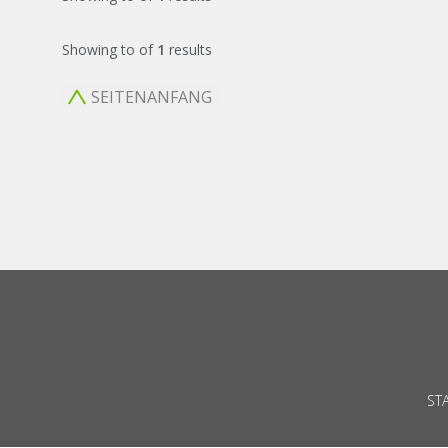
Showing
to
of
1
results
SEITENANFANG
ST