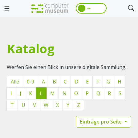
☀️
Katalog
Werfen Sie einen Blick in unsere digitale Sammlung.
Alle
0-9
A
B
C
D
E
F
G
H
I
J
K
L
M
N
O
P
Q
R
S
T
U
V
W
X
Y
Z
Einträge pro Seite