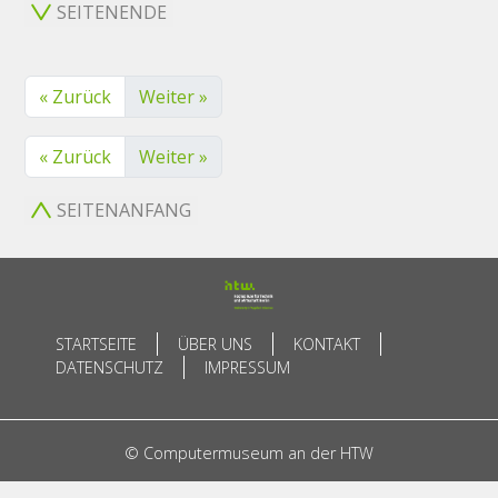
SEITENENDE
« Zurück
Weiter »
« Zurück
Weiter »
SEITENANFANG
STARTSEITE
ÜBER UNS
KONTAKT
DATENSCHUTZ
IMPRESSUM
© Computermuseum an der HTW