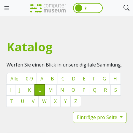
☀️
Katalog
Werfen Sie einen Blick in unsere digitale Sammlung.
Alle
0-9
A
B
C
D
E
F
G
H
I
J
K
L
M
N
O
P
Q
R
S
T
U
V
W
X
Y
Z
Einträge pro Seite