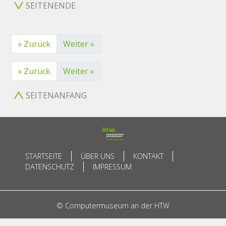
SEITENENDE
« Zurück
Weiter »
« Zurück
Weiter »
SEITENANFANG
STARTSEITE
ÜBER UNS
KONTAKT
DATENSCHUTZ
IMPRESSUM
© Computermuseum an der HTW