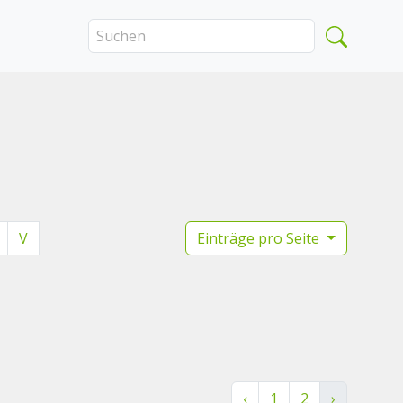
V
Einträge pro Seite
‹
1
2
›