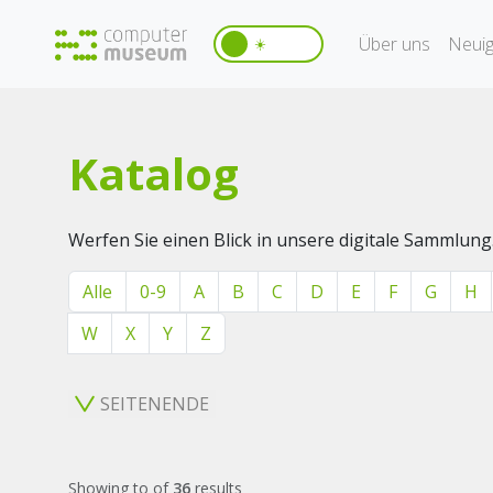
Über uns
Neuig
☀️
Katalog
Werfen Sie einen Blick in unsere digitale Sammlung
Alle
0-9
A
B
C
D
E
F
G
H
W
X
Y
Z
SEITENENDE
Showing
to
of
36
results