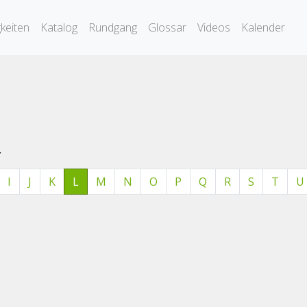
keiten
Katalog
Rundgang
Glossar
Videos
Kalender
.
I
J
K
L
M
N
O
P
Q
R
S
T
U