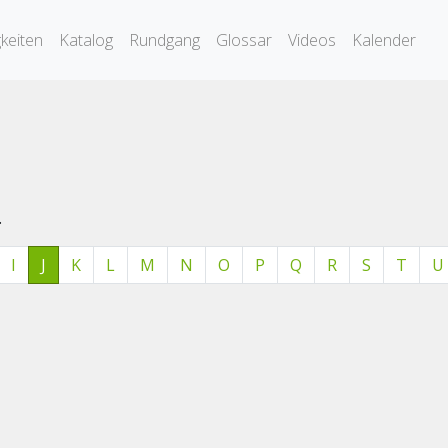
keiten
Katalog
Rundgang
Glossar
Videos
Kalender
.
I
J
K
L
M
N
O
P
Q
R
S
T
U