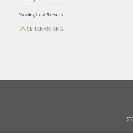
Showing
to
of
5
results
SEITENANFANG
ST