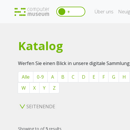
Über uns
Neuig
☀️
Katalog
Werfen Sie einen Blick in unsere digitale Sammlung
Alle
0-9
A
B
C
D
E
F
G
H
W
X
Y
Z
SEITENENDE
Showing
to
of
5
results