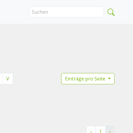
V
Einträge pro Seite
‹
1
›