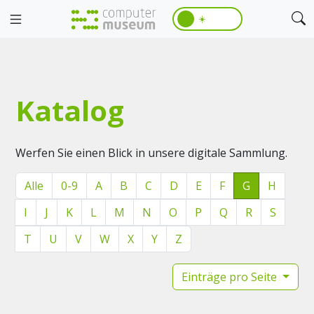
☀️
Katalog
Werfen Sie einen Blick in unsere digitale Sammlung.
Alle
0-9
A
B
C
D
E
F
G
H
I
J
K
L
M
N
O
P
Q
R
S
T
U
V
W
X
Y
Z
Einträge pro Seite