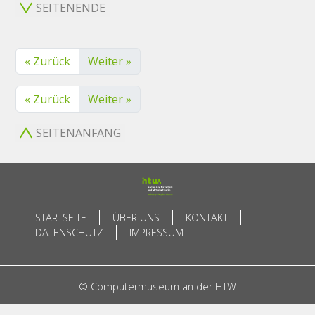
SEITENENDE
« Zurück
Weiter »
« Zurück
Weiter »
SEITENANFANG
STARTSEITE
ÜBER UNS
KONTAKT
DATENSCHUTZ
IMPRESSUM
© Computermuseum an der HTW