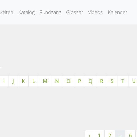
keiten
Katalog
Rundgang
Glossar
Videos
Kalender
.
I
J
K
L
M
N
O
P
Q
R
S
T
U
‹
1
2
...
6