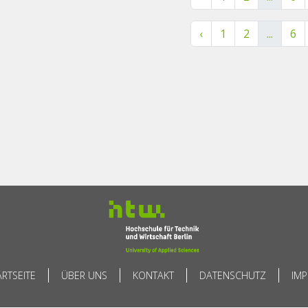
‹
1
2
...
6
ARTSEITE
ÜBER UNS
KONTAKT
DATENSCHUTZ
IM