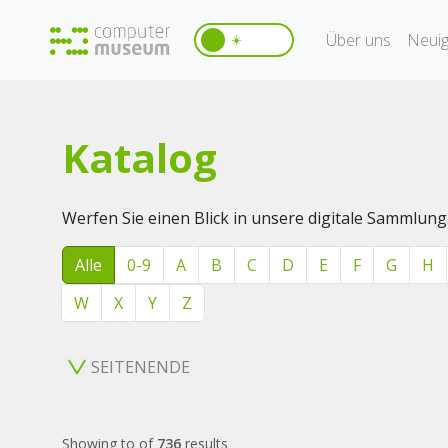
Über uns
Neuig
☀️
Katalog
Werfen Sie einen Blick in unsere digitale Sammlung
Alle
0-9
A
B
C
D
E
F
G
H
W
X
Y
Z
SEITENENDE
Showing
to
of
736
results