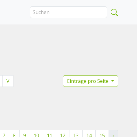
V
Einträge pro Seite
7
8
9
10
11
12
13
14
15
›