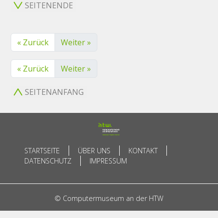
SEITENENDE
« Zurück
Weiter »
« Zurück
Weiter »
SEITENANFANG
STARTSEITE
ÜBER UNS
KONTAKT
DATENSCHUTZ
IMPRESSUM
© Computermuseum an der HTW