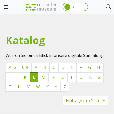
☀️
Katalog
Werfen Sie einen Blick in unsere digitale Sammlung.
Alle
0-9
A
B
C
D
E
F
G
H
I
J
K
L
M
N
O
P
Q
R
S
T
U
V
W
X
Y
Z
Einträge pro Seite