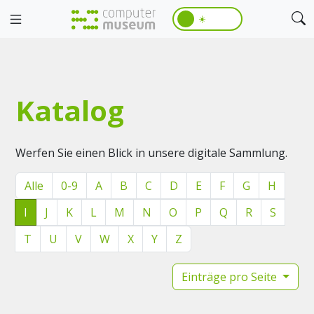
☀️
Katalog
Werfen Sie einen Blick in unsere digitale Sammlung.
Alle
0-9
A
B
C
D
E
F
G
H
I
J
K
L
M
N
O
P
Q
R
S
T
U
V
W
X
Y
Z
Einträge pro Seite