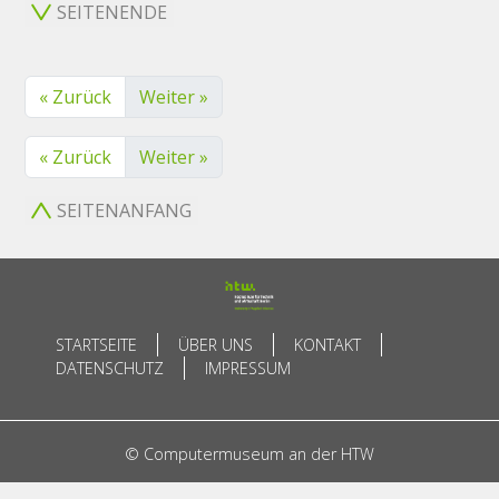
SEITENENDE
« Zurück
Weiter »
« Zurück
Weiter »
SEITENANFANG
STARTSEITE
ÜBER UNS
KONTAKT
DATENSCHUTZ
IMPRESSUM
© Computermuseum an der HTW