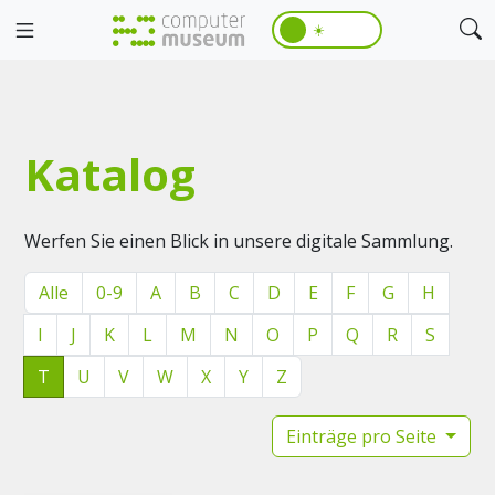
☀️
Katalog
Werfen Sie einen Blick in unsere digitale Sammlung.
Alle
0-9
A
B
C
D
E
F
G
H
I
J
K
L
M
N
O
P
Q
R
S
T
U
V
W
X
Y
Z
Einträge pro Seite