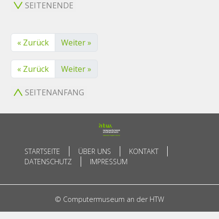
SEITENENDE
« Zurück
Weiter »
« Zurück
Weiter »
SEITENANFANG
STARTSEITE
ÜBER UNS
KONTAKT
DATENSCHUTZ
IMPRESSUM
© Computermuseum an der HTW