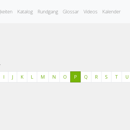
keiten
Katalog
Rundgang
Glossar
Videos
Kalender
.
I
J
K
L
M
N
O
P
Q
R
S
T
U