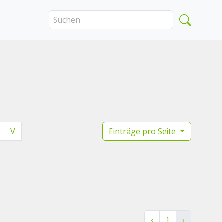
V
Einträge pro Seite
‹
1
›