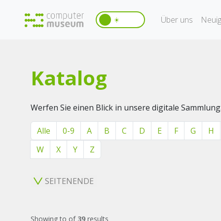
Über uns
Neuig
☀️
Katalog
Werfen Sie einen Blick in unsere digitale Sammlung
Alle
0-9
A
B
C
D
E
F
G
H
W
X
Y
Z
SEITENENDE
Showing
to
of
39
results