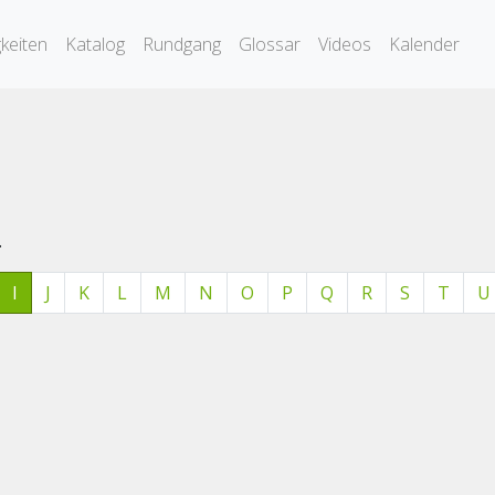
keiten
Katalog
Rundgang
Glossar
Videos
Kalender
.
I
J
K
L
M
N
O
P
Q
R
S
T
U