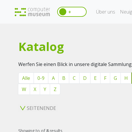
Über uns
Neuig
☀️
Katalog
Werfen Sie einen Blick in unsere digitale Sammlung
Alle
0-9
A
B
C
D
E
F
G
H
W
X
Y
Z
SEITENENDE
Showing
to
of
8
results