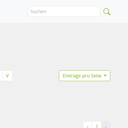
V
Einträge pro Seite
‹
1
›