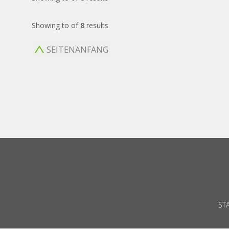
Showing
to
of
8
results
SEITENANFANG
ST