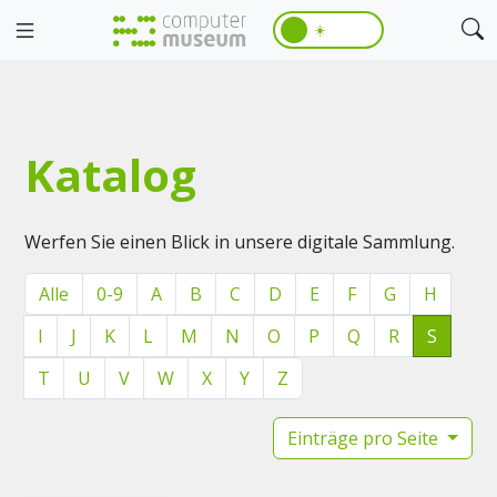
☀️
Katalog
Werfen Sie einen Blick in unsere digitale Sammlung.
Alle
0-9
A
B
C
D
E
F
G
H
I
J
K
L
M
N
O
P
Q
R
S
T
U
V
W
X
Y
Z
Einträge pro Seite