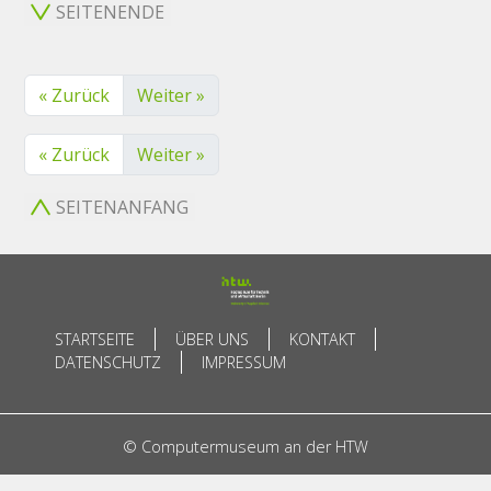
SEITENENDE
« Zurück
Weiter »
« Zurück
Weiter »
SEITENANFANG
STARTSEITE
ÜBER UNS
KONTAKT
DATENSCHUTZ
IMPRESSUM
© Computermuseum an der HTW