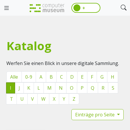
☀️
Katalog
Werfen Sie einen Blick in unsere digitale Sammlung.
Alle
0-9
A
B
C
D
E
F
G
H
I
J
K
L
M
N
O
P
Q
R
S
T
U
V
W
X
Y
Z
Einträge pro Seite