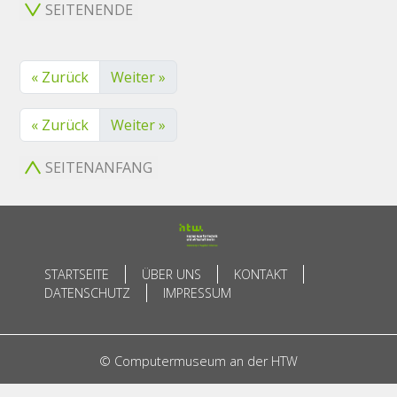
SEITENENDE
« Zurück
Weiter »
« Zurück
Weiter »
SEITENANFANG
STARTSEITE
ÜBER UNS
KONTAKT
DATENSCHUTZ
IMPRESSUM
© Computermuseum an der HTW