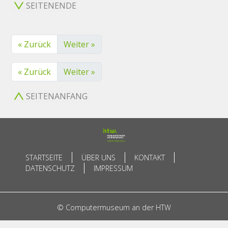
SEITENENDE
« Zurück
Weiter »
« Zurück
Weiter »
SEITENANFANG
STARTSEITE
ÜBER UNS
KONTAKT
DATENSCHUTZ
IMPRESSUM
© Computermuseum an der HTW