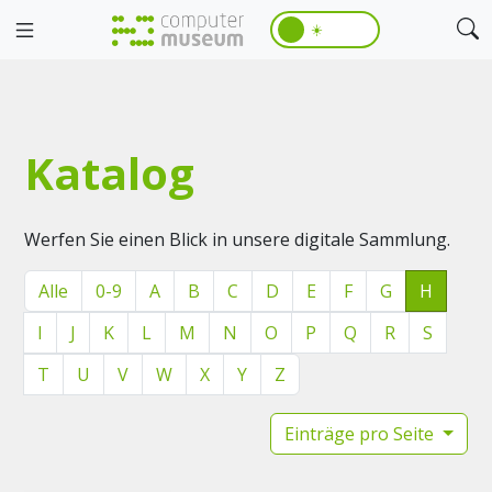
☀️
Katalog
Werfen Sie einen Blick in unsere digitale Sammlung.
Alle
0-9
A
B
C
D
E
F
G
H
I
J
K
L
M
N
O
P
Q
R
S
T
U
V
W
X
Y
Z
Einträge pro Seite