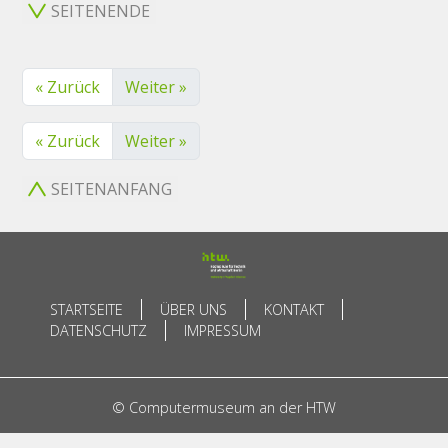
SEITENENDE
« Zurück
Weiter »
« Zurück
Weiter »
SEITENANFANG
STARTSEITE
ÜBER UNS
KONTAKT
DATENSCHUTZ
IMPRESSUM
© Computermuseum an der HTW