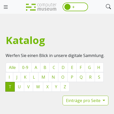
☀️
Katalog
Werfen Sie einen Blick in unsere digitale Sammlung.
Alle
0-9
A
B
C
D
E
F
G
H
I
J
K
L
M
N
O
P
Q
R
S
T
U
V
W
X
Y
Z
Einträge pro Seite