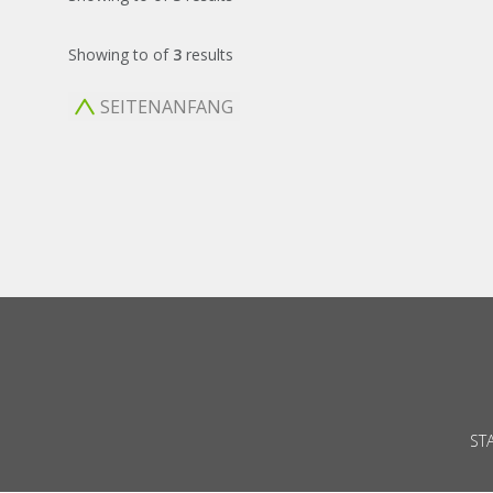
Showing
to
of
3
results
SEITENANFANG
ST