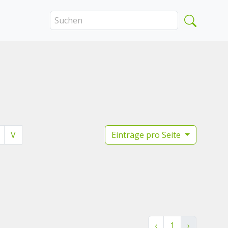
V
Einträge pro Seite
‹
1
›