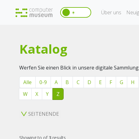
Über uns
Neuig
☀️
Katalog
Werfen Sie einen Blick in unsere digitale Sammlung
Alle
0-9
A
B
C
D
E
F
G
H
W
X
Y
Z
SEITENENDE
Showing
to
of
3
results