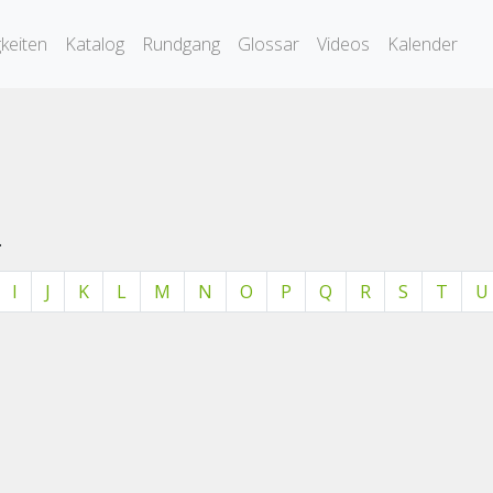
keiten
Katalog
Rundgang
Glossar
Videos
Kalender
.
I
J
K
L
M
N
O
P
Q
R
S
T
U