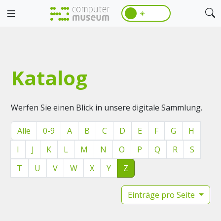
☀️
Katalog
Werfen Sie einen Blick in unsere digitale Sammlung.
Alle
0-9
A
B
C
D
E
F
G
H
I
J
K
L
M
N
O
P
Q
R
S
T
U
V
W
X
Y
Z
Einträge pro Seite