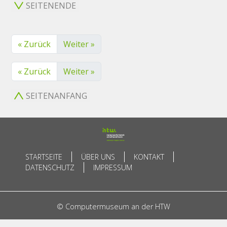
SEITENENDE
« Zurück
Weiter »
« Zurück
Weiter »
SEITENANFANG
STARTSEITE
ÜBER UNS
KONTAKT
DATENSCHUTZ
IMPRESSUM
© Computermuseum an der HTW