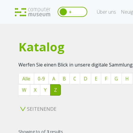
Über uns
Neuig
☀️
Katalog
Werfen Sie einen Blick in unsere digitale Sammlung
Alle
0-9
A
B
C
D
E
F
G
H
W
X
Y
Z
SEITENENDE
Showing
to
of
3
results