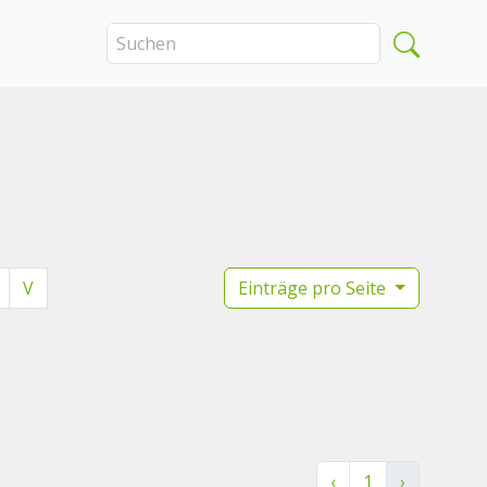
V
Einträge pro Seite
‹
1
›