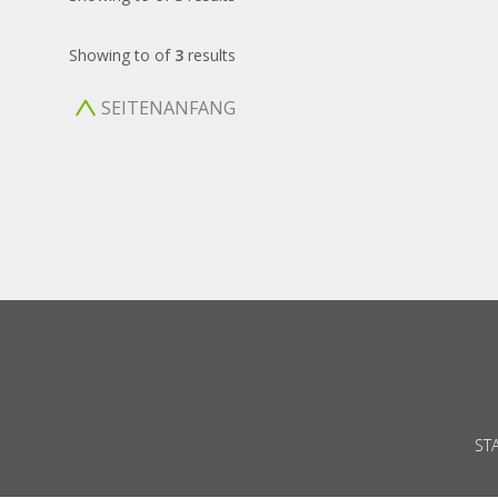
Showing
to
of
3
results
SEITENANFANG
ST