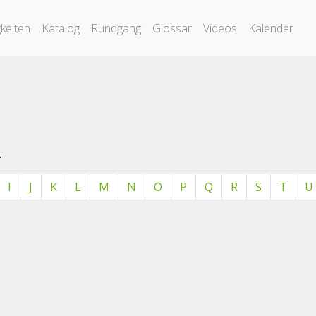
keiten
Katalog
Rundgang
Glossar
Videos
Kalender
.
I
J
K
L
M
N
O
P
Q
R
S
T
U