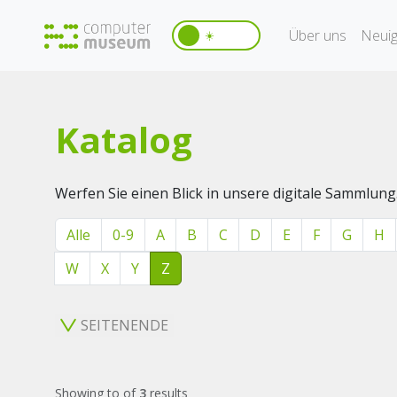
Über uns
Neuig
☀️
Katalog
Werfen Sie einen Blick in unsere digitale Sammlung
Alle
0-9
A
B
C
D
E
F
G
H
W
X
Y
Z
SEITENENDE
Showing
to
of
3
results