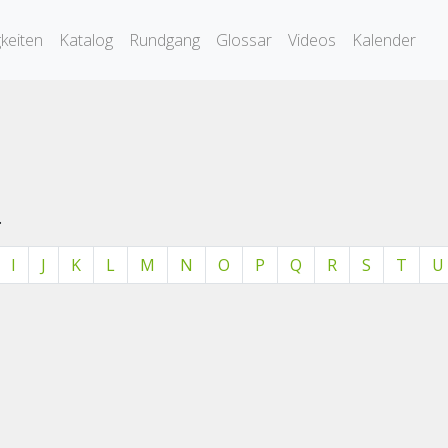
keiten
Katalog
Rundgang
Glossar
Videos
Kalender
.
I
J
K
L
M
N
O
P
Q
R
S
T
U