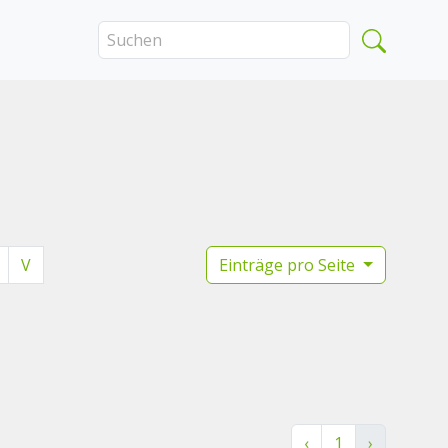
V
Einträge pro Seite
‹
1
›