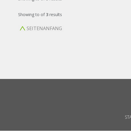
Showing
to
of
3
results
SEITENANFANG
ST