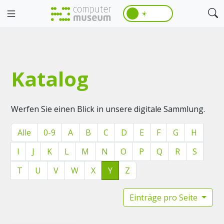
☀️
Katalog
Werfen Sie einen Blick in unsere digitale Sammlung.
Alle
0-9
A
B
C
D
E
F
G
H
I
J
K
L
M
N
O
P
Q
R
S
T
U
V
W
X
Y
Z
Einträge pro Seite