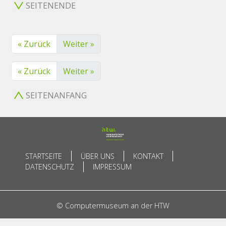
SEITENENDE
« Zurück
Weiter »
« Zurück
Weiter »
SEITENANFANG
STARTSEITE
ÜBER UNS
KONTAKT
DATENSCHUTZ
IMPRESSUM
© Computermuseum an der HTW