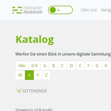
Über uns
Neuig
☀️
Katalog
Werfen Sie einen Blick in unsere digitale Sammlung
Alle
0-9
A
B
C
D
E
F
G
H
W
X
Y
Z
SEITENENDE
Showing
to
of
0
results