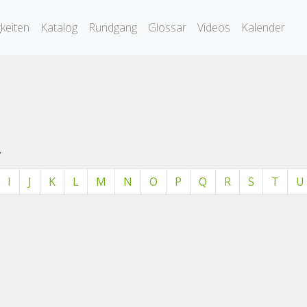
keiten
Katalog
Rundgang
Glossar
Videos
Kalender
.
I
J
K
L
M
N
O
P
Q
R
S
T
U