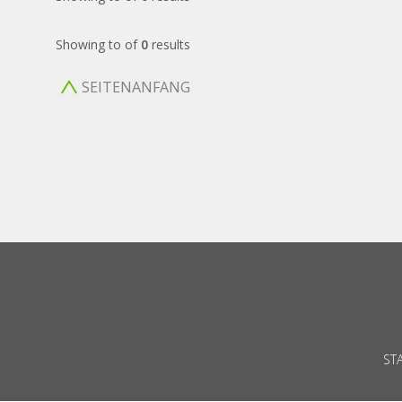
Showing
to
of
0
results
SEITENANFANG
ST