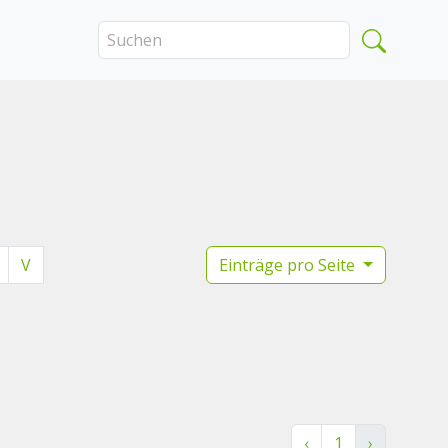
V
Einträge pro Seite
‹
1
›