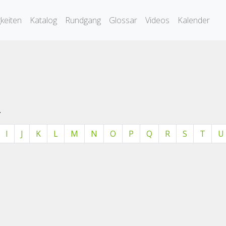
keiten
Katalog
Rundgang
Glossar
Videos
Kalender
.
I
J
K
L
M
N
O
P
Q
R
S
T
U