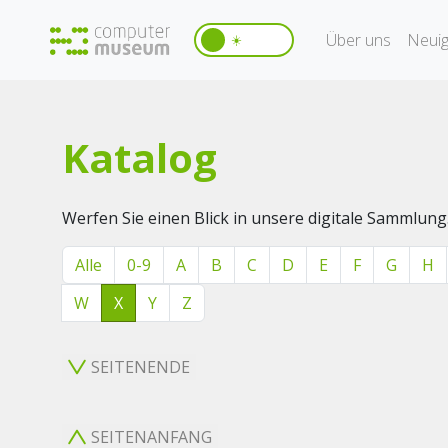
Über uns
Neuig
☀️
Katalog
Werfen Sie einen Blick in unsere digitale Sammlung
Alle
0-9
A
B
C
D
E
F
G
H
W
X
Y
Z
SEITENENDE
SEITENANFANG