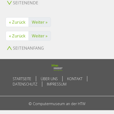
SEITENENDE
« Zurück
Weiter »
« Zurück
Weiter »
SEITENANFANG
STARTSEITE
ÜBER UNS
KONTAKT
DATENSCHUTZ
IMPRESSUM
© Computermuseum an der HTW