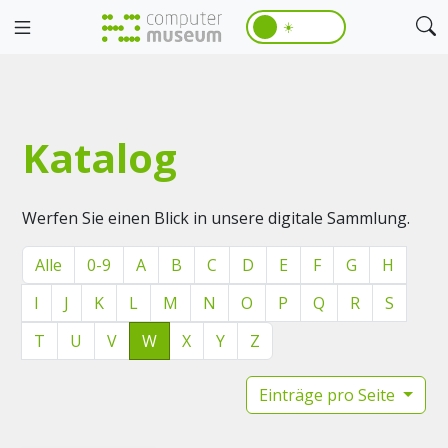
☀️
Katalog
Werfen Sie einen Blick in unsere digitale Sammlung.
Alle
0-9
A
B
C
D
E
F
G
H
I
J
K
L
M
N
O
P
Q
R
S
T
U
V
W
X
Y
Z
Einträge pro Seite